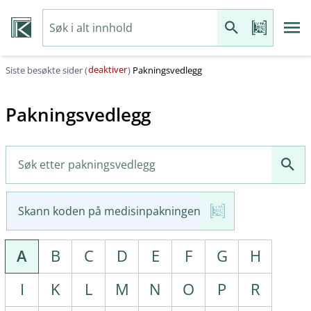
deaktiver
Siste besøkte sider (
)
Pakningsvedlegg
Pakningsvedlegg
Skann koden på medisinpakningen
A
B
C
D
E
F
G
H
I
K
L
M
N
O
P
R