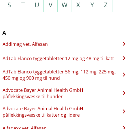
S
T
U
V
W
X
Y
Z
A
Addimag vet. Alfasan
AdTab Elanco tyggetabletter 12 mg og 48 mg til katt
AdTab Elanco tyggetabletter 56 mg, 112 mg, 225 mg,
450 mg og 900 mg til hund
Advocate Bayer Animal Health GmbH
påflekkingsvæske til hunder
Advocate Bayer Animal Health GmbH
påflekkingsvæske til katter og ildere
Alfadexx vet. Alfasan