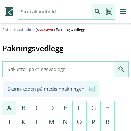
deaktiver
Siste besøkte sider (
)
Pakningsvedlegg
Pakningsvedlegg
Skann koden på medisinpakningen
A
B
C
D
E
F
G
H
I
K
L
M
N
O
P
R