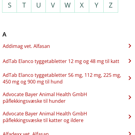
S
T
U
V
W
X
Y
Z
A
Addimag vet. Alfasan
AdTab Elanco tyggetabletter 12 mg og 48 mg til katt
AdTab Elanco tyggetabletter 56 mg, 112 mg, 225 mg,
450 mg og 900 mg til hund
Advocate Bayer Animal Health GmbH
påflekkingsvæske til hunder
Advocate Bayer Animal Health GmbH
påflekkingsvæske til katter og ildere
Alfadexx vet. Alfasan