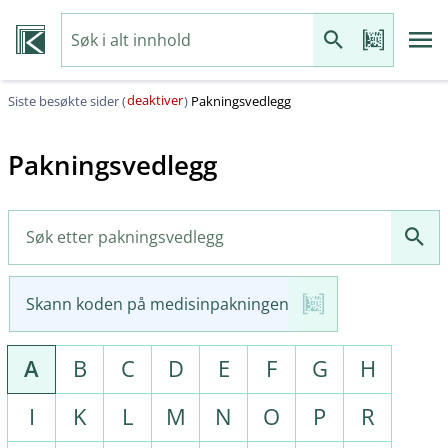
deaktiver
Siste besøkte sider (
)
Pakningsvedlegg
Pakningsvedlegg
Skann koden på medisinpakningen
A
B
C
D
E
F
G
H
I
K
L
M
N
O
P
R