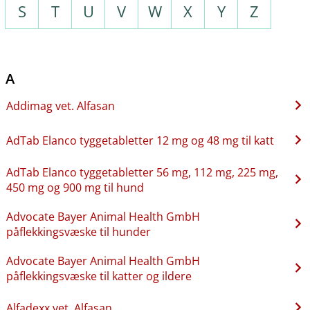
S
T
U
V
W
X
Y
Z
A
Addimag vet. Alfasan
AdTab Elanco tyggetabletter 12 mg og 48 mg til katt
AdTab Elanco tyggetabletter 56 mg, 112 mg, 225 mg,
450 mg og 900 mg til hund
Advocate Bayer Animal Health GmbH
påflekkingsvæske til hunder
Advocate Bayer Animal Health GmbH
påflekkingsvæske til katter og ildere
Alfadexx vet. Alfasan