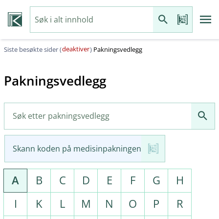
deaktiver
Siste besøkte sider (
)
Pakningsvedlegg
Pakningsvedlegg
Skann koden på medisinpakningen
A
B
C
D
E
F
G
H
I
K
L
M
N
O
P
R