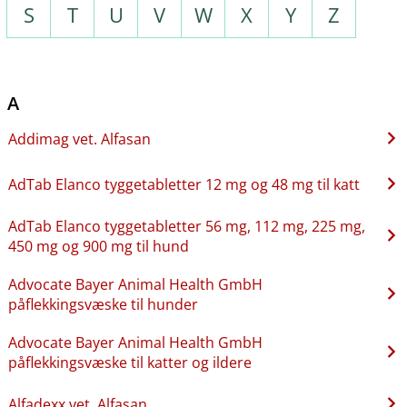
S
T
U
V
W
X
Y
Z
A
Addimag vet. Alfasan
AdTab Elanco tyggetabletter 12 mg og 48 mg til katt
AdTab Elanco tyggetabletter 56 mg, 112 mg, 225 mg,
450 mg og 900 mg til hund
Advocate Bayer Animal Health GmbH
påflekkingsvæske til hunder
Advocate Bayer Animal Health GmbH
påflekkingsvæske til katter og ildere
Alfadexx vet. Alfasan