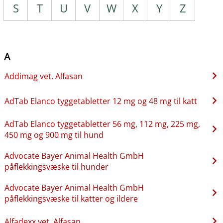
S
T
U
V
W
X
Y
Z
A
Addimag vet. Alfasan
AdTab Elanco tyggetabletter 12 mg og 48 mg til katt
AdTab Elanco tyggetabletter 56 mg, 112 mg, 225 mg,
450 mg og 900 mg til hund
Advocate Bayer Animal Health GmbH
påflekkingsvæske til hunder
Advocate Bayer Animal Health GmbH
påflekkingsvæske til katter og ildere
Alfadexx vet. Alfasan