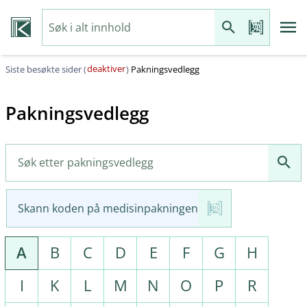
deaktiver
Siste besøkte sider (
)
Pakningsvedlegg
Pakningsvedlegg
Skann koden på medisinpakningen
A
B
C
D
E
F
G
H
I
K
L
M
N
O
P
R