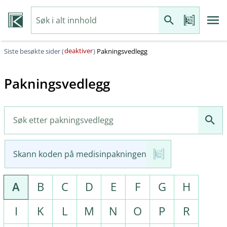
deaktiver
Siste besøkte sider (
)
Pakningsvedlegg
Pakningsvedlegg
Skann koden på medisinpakningen
A
B
C
D
E
F
G
H
I
K
L
M
N
O
P
R