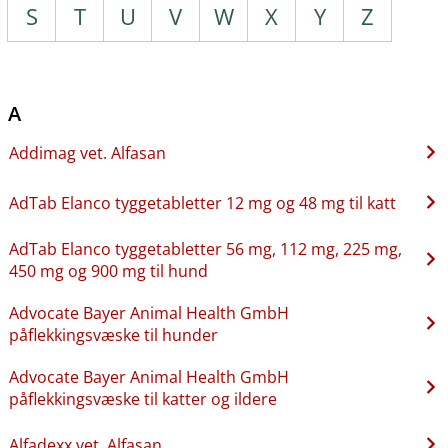
S
T
U
V
W
X
Y
Z
A
Addimag vet. Alfasan
AdTab Elanco tyggetabletter 12 mg og 48 mg til katt
AdTab Elanco tyggetabletter 56 mg, 112 mg, 225 mg,
450 mg og 900 mg til hund
Advocate Bayer Animal Health GmbH
påflekkingsvæske til hunder
Advocate Bayer Animal Health GmbH
påflekkingsvæske til katter og ildere
Alfadexx vet. Alfasan