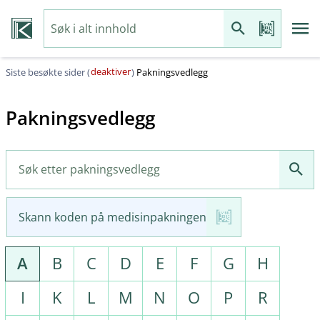
deaktiver
Siste besøkte sider (
)
Pakningsvedlegg
Pakningsvedlegg
Skann koden på medisinpakningen
A
B
C
D
E
F
G
H
I
K
L
M
N
O
P
R