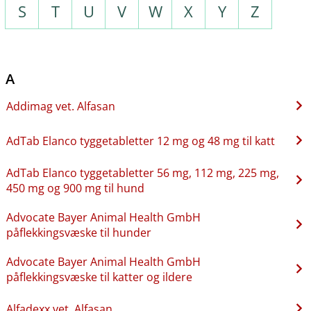
S
T
U
V
W
X
Y
Z
A
Addimag vet. Alfasan
AdTab Elanco tyggetabletter 12 mg og 48 mg til katt
AdTab Elanco tyggetabletter 56 mg, 112 mg, 225 mg,
450 mg og 900 mg til hund
Advocate Bayer Animal Health GmbH
påflekkingsvæske til hunder
Advocate Bayer Animal Health GmbH
påflekkingsvæske til katter og ildere
Alfadexx vet. Alfasan