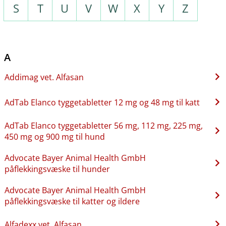
S
T
U
V
W
X
Y
Z
A
Addimag vet. Alfasan
AdTab Elanco tyggetabletter 12 mg og 48 mg til katt
AdTab Elanco tyggetabletter 56 mg, 112 mg, 225 mg,
450 mg og 900 mg til hund
Advocate Bayer Animal Health GmbH
påflekkingsvæske til hunder
Advocate Bayer Animal Health GmbH
påflekkingsvæske til katter og ildere
Alfadexx vet. Alfasan