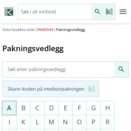
deaktiver
Siste besøkte sider (
)
Pakningsvedlegg
Pakningsvedlegg
Skann koden på medisinpakningen
A
B
C
D
E
F
G
H
I
K
L
M
N
O
P
R