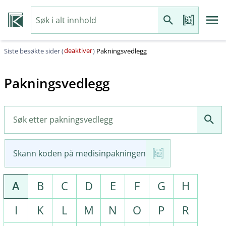
deaktiver
Siste besøkte sider (
)
Pakningsvedlegg
Pakningsvedlegg
Skann koden på medisinpakningen
A
B
C
D
E
F
G
H
I
K
L
M
N
O
P
R