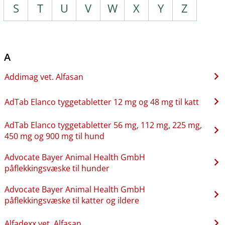
S
T
U
V
W
X
Y
Z
A
Addimag vet. Alfasan
AdTab Elanco tyggetabletter 12 mg og 48 mg til katt
AdTab Elanco tyggetabletter 56 mg, 112 mg, 225 mg,
450 mg og 900 mg til hund
Advocate Bayer Animal Health GmbH
påflekkingsvæske til hunder
Advocate Bayer Animal Health GmbH
påflekkingsvæske til katter og ildere
Alfadexx vet. Alfasan