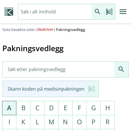
deaktiver
Siste besøkte sider (
)
Pakningsvedlegg
Pakningsvedlegg
Skann koden på medisinpakningen
A
B
C
D
E
F
G
H
I
K
L
M
N
O
P
R