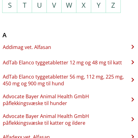
S
T
U
V
W
X
Y
Z
A
Addimag vet. Alfasan
AdTab Elanco tyggetabletter 12 mg og 48 mg til katt
AdTab Elanco tyggetabletter 56 mg, 112 mg, 225 mg,
450 mg og 900 mg til hund
Advocate Bayer Animal Health GmbH
påflekkingsvæske til hunder
Advocate Bayer Animal Health GmbH
påflekkingsvæske til katter og ildere
Alfadexx vet. Alfasan