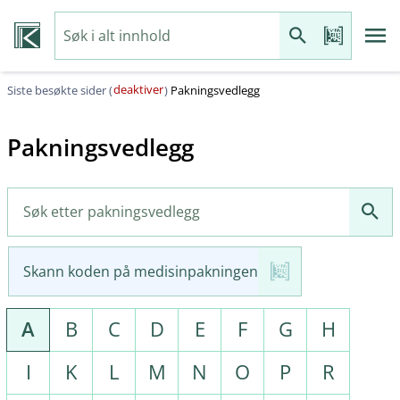
deaktiver
Siste besøkte sider (
)
Pakningsvedlegg
Pakningsvedlegg
Skann koden på medisinpakningen
A
B
C
D
E
F
G
H
I
K
L
M
N
O
P
R