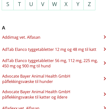
S
T
U
V
W
X
Y
Z
A
Addimag vet. Alfasan
AdTab Elanco tyggetabletter 12 mg og 48 mg til katt
AdTab Elanco tyggetabletter 56 mg, 112 mg, 225 mg,
450 mg og 900 mg til hund
Advocate Bayer Animal Health GmbH
påflekkingsvæske til hunder
Advocate Bayer Animal Health GmbH
påflekkingsvæske til katter og ildere
Alfadexx vet. Alfasan