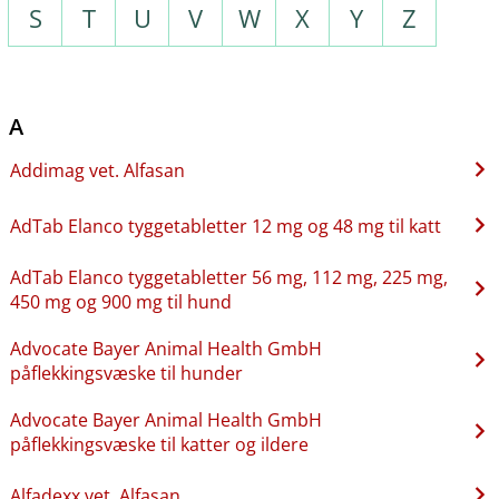
S
T
U
V
W
X
Y
Z
A
Addimag vet. Alfasan
AdTab Elanco tyggetabletter 12 mg og 48 mg til katt
AdTab Elanco tyggetabletter 56 mg, 112 mg, 225 mg,
450 mg og 900 mg til hund
Advocate Bayer Animal Health GmbH
påflekkingsvæske til hunder
Advocate Bayer Animal Health GmbH
påflekkingsvæske til katter og ildere
Alfadexx vet. Alfasan