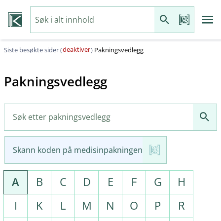
deaktiver
Siste besøkte sider (
)
Pakningsvedlegg
Pakningsvedlegg
Skann koden på medisinpakningen
A
B
C
D
E
F
G
H
I
K
L
M
N
O
P
R