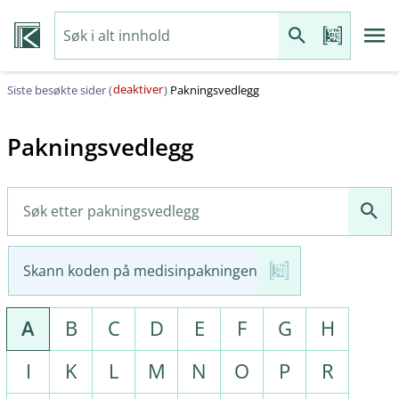
deaktiver
Siste besøkte sider (
)
Pakningsvedlegg
Pakningsvedlegg
Skann koden på medisinpakningen
A
B
C
D
E
F
G
H
I
K
L
M
N
O
P
R