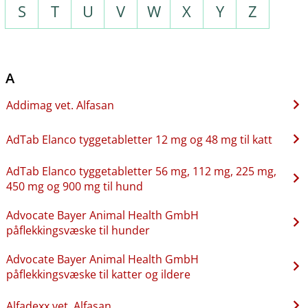
S
T
U
V
W
X
Y
Z
A
Addimag vet. Alfasan
AdTab Elanco tyggetabletter 12 mg og 48 mg til katt
AdTab Elanco tyggetabletter 56 mg, 112 mg, 225 mg,
450 mg og 900 mg til hund
Advocate Bayer Animal Health GmbH
påflekkingsvæske til hunder
Advocate Bayer Animal Health GmbH
påflekkingsvæske til katter og ildere
Alfadexx vet. Alfasan