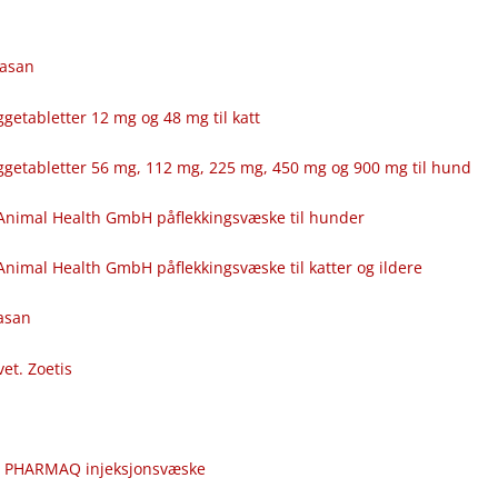
fasan
getabletter 12 mg og 48 mg til katt
ggetabletter 56 mg, 112 mg, 225 mg, 450 mg og 900 mg til hund
Animal Health GmbH påflekkingsvæske til hunder
nimal Health GmbH påflekkingsvæske til katter og ildere
fasan
vet. Zoetis
c
r PHARMAQ injeksjonsvæske