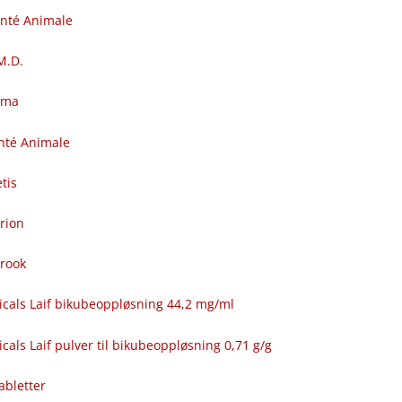
anté Animale
.M.D.
rma
nté Animale
tis
rion
brook
icals Laif bikubeoppløsning 44,2 mg/ml
cals Laif pulver til bikubeoppløsning 0,71 g/g
abletter