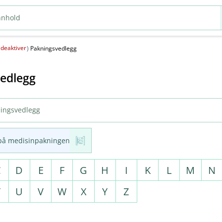
deaktiver
(
)
Pakningsvedlegg
edlegg
på medisinpakningen
C
D
E
F
G
H
I
K
L
M
N
T
U
V
W
X
Y
Z