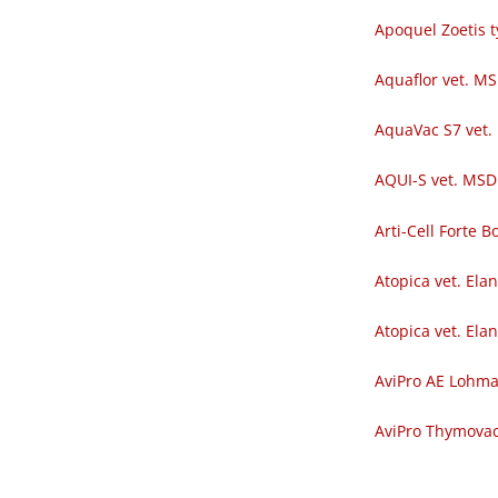
Apoquel Zoetis t
Aquaflor vet. M
AquaVac S7 vet.
AQUI-S vet. MSD
Arti-Cell Forte
Atopica vet. Ela
Atopica vet. Ela
AviPro AE Lohm
AviPro Thymova