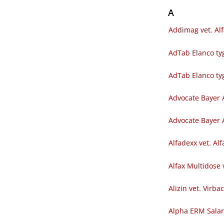
A
Addimag vet. Al
AdTab Elanco tyg
AdTab Elanco ty
Advocate Bayer 
Advocate Bayer A
Alfadexx vet. Al
Alfax Multidose 
Alizin vet. Virba
Alpha ERM Sala