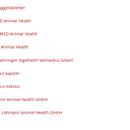
yggetabletter
SD Animal Health
 MSD Animal Health
 Animal Health
 Boehringer Ingelheim Vetmedica GmbH
nco kapsler
nco mikstur
ann Animal Health GmbH
c Lohmann Animal Health GmbH