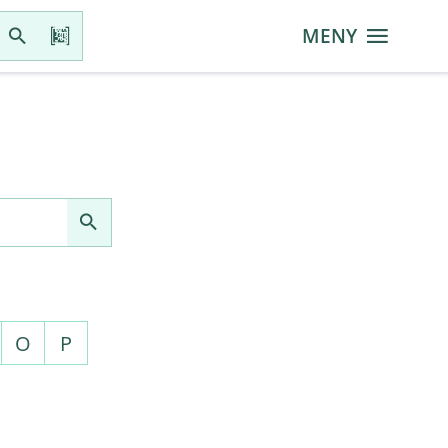
MENY
O
P