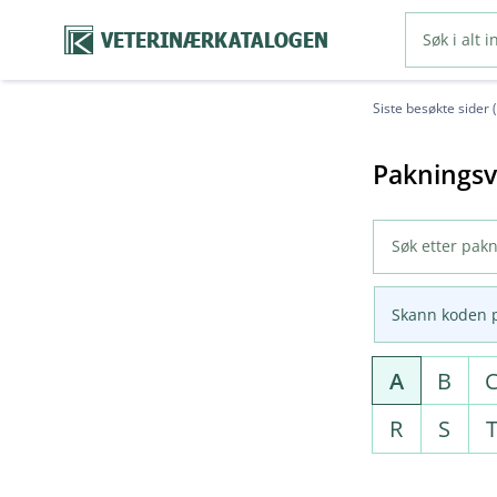
VETERINÆRKATALOGEN
Siste besøkte sider 
Pakningsv
Skann koden 
A
B
R
S