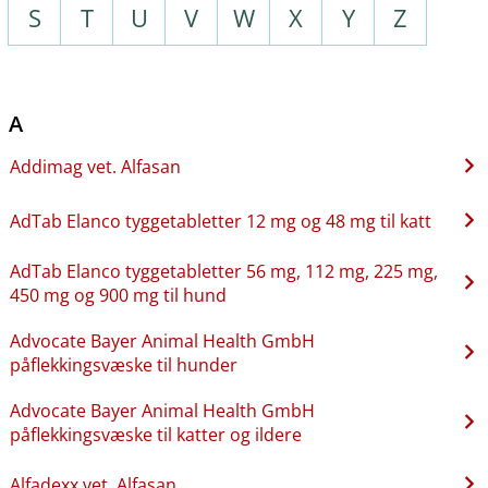
S
T
U
V
W
X
Y
Z
A
Addimag vet. Alfasan
AdTab Elanco tyggetabletter 12 mg og 48 mg til katt
AdTab Elanco tyggetabletter 56 mg, 112 mg, 225 mg,
450 mg og 900 mg til hund
Advocate Bayer Animal Health GmbH
påflekkingsvæske til hunder
Advocate Bayer Animal Health GmbH
påflekkingsvæske til katter og ildere
Alfadexx vet. Alfasan