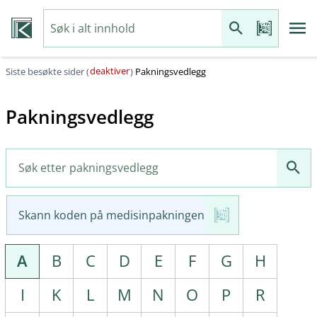
deaktiver
Siste besøkte sider (
)
Pakningsvedlegg
Pakningsvedlegg
Skann koden på medisinpakningen
A
B
C
D
E
F
G
H
I
K
L
M
N
O
P
R