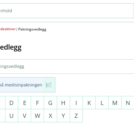
deaktiver
(
)
Pakningsvedlegg
edlegg
på medisinpakningen
C
D
E
F
G
H
I
K
L
M
N
T
U
V
W
X
Y
Z