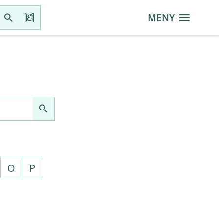
MENY
O
P