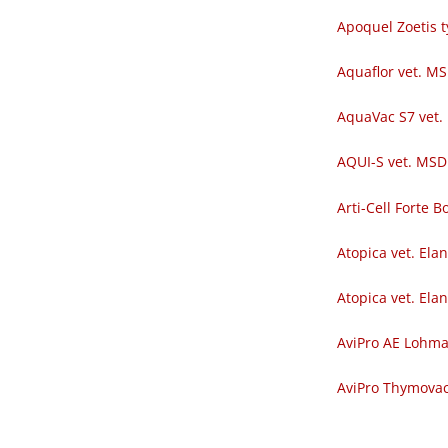
Apoquel Zoetis t
Aquaflor vet. M
AquaVac S7 vet.
AQUI-S vet. MSD
Arti-Cell Forte
Atopica vet. Ela
Atopica vet. Ela
AviPro AE Lohm
AviPro Thymova