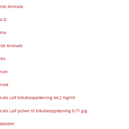
anté Animale
.M.D.
rma
nté Animale
tis
rion
brook
icals Laif bikubeoppløsning 44,2 mg/ml
cals Laif pulver til bikubeoppløsning 0,71 g/g
abletter