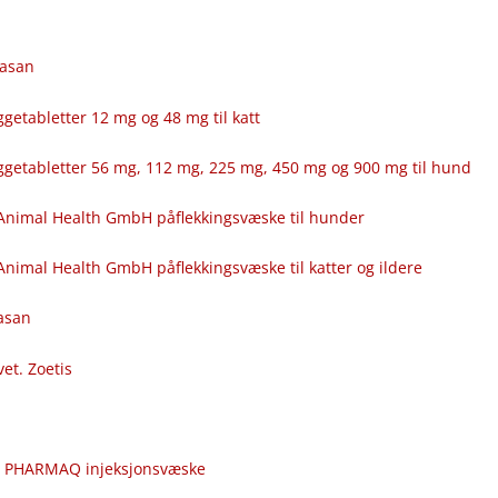
fasan
getabletter 12 mg og 48 mg til katt
ggetabletter 56 mg, 112 mg, 225 mg, 450 mg og 900 mg til hund
Animal Health GmbH påflekkingsvæske til hunder
nimal Health GmbH påflekkingsvæske til katter og ildere
fasan
vet. Zoetis
c
r PHARMAQ injeksjonsvæske