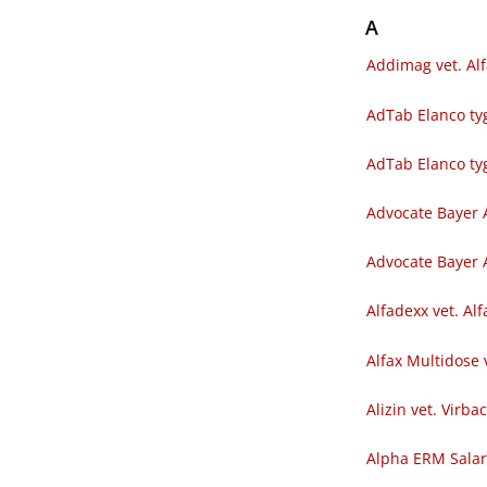
A
Addimag vet. Al
AdTab Elanco tyg
AdTab Elanco ty
Advocate Bayer 
Advocate Bayer A
Alfadexx vet. Al
Alfax Multidose 
Alizin vet. Virba
Alpha ERM Sala