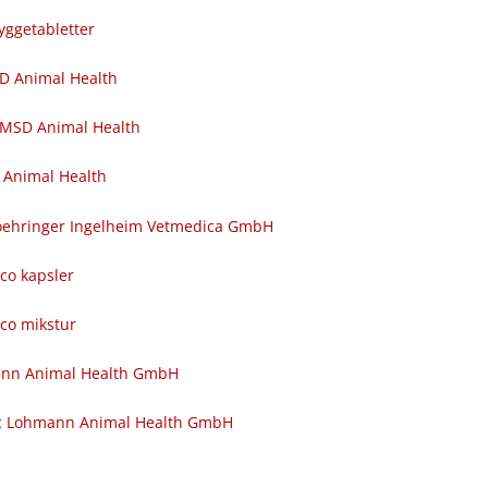
yggetabletter
SD Animal Health
 MSD Animal Health
 Animal Health
 Boehringer Ingelheim Vetmedica GmbH
nco kapsler
nco mikstur
ann Animal Health GmbH
c Lohmann Animal Health GmbH