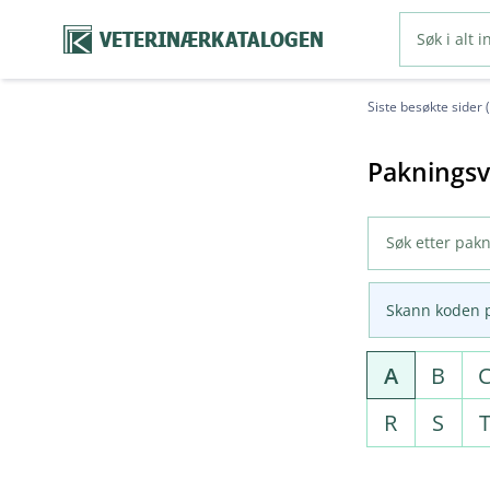
VETERINÆRKATALOGEN
Siste besøkte sider 
Pakningsv
Skann koden 
A
B
R
S