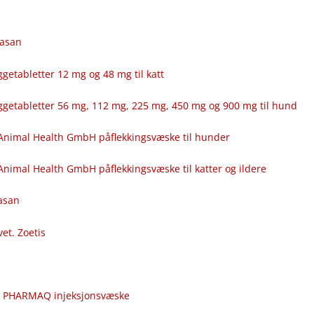
fasan
getabletter 12 mg og 48 mg til katt
ggetabletter 56 mg, 112 mg, 225 mg, 450 mg og 900 mg til hund
Animal Health GmbH påflekkingsvæske til hunder
nimal Health GmbH påflekkingsvæske til katter og ildere
fasan
vet. Zoetis
c
r PHARMAQ injeksjonsvæske