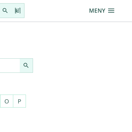
MENY
O
P