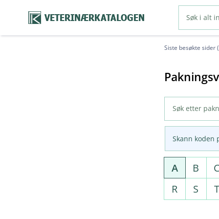
VETERINÆRKATALOGEN
Siste besøkte sider 
Pakningsv
Skann koden 
A
B
R
S