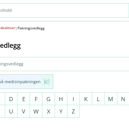
deaktiver
(
)
Pakningsvedlegg
edlegg
på medisinpakningen
C
D
E
F
G
H
I
K
L
M
N
T
U
V
W
X
Y
Z