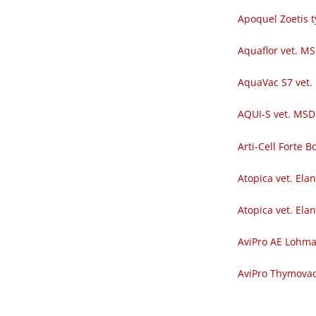
Apoquel Zoetis t
Aquaflor vet. M
AquaVac S7 vet.
AQUI-S vet. MSD
Arti-Cell Forte
Atopica vet. Ela
Atopica vet. Ela
AviPro AE Lohm
AviPro Thymova