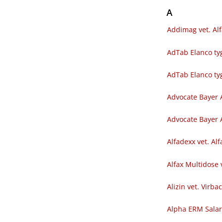
A
Addimag vet. Al
AdTab Elanco tyg
AdTab Elanco ty
Advocate Bayer 
Advocate Bayer A
Alfadexx vet. Al
Alfax Multidose 
Alizin vet. Virba
Alpha ERM Sala