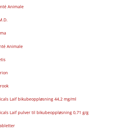
anté Animale
.M.D.
rma
nté Animale
tis
rion
brook
icals Laif bikubeoppløsning 44,2 mg/ml
cals Laif pulver til bikubeoppløsning 0,71 g/g
abletter