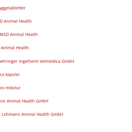
yggetabletter
SD Animal Health
 MSD Animal Health
 Animal Health
 Boehringer Ingelheim Vetmedica GmbH
nco kapsler
nco mikstur
ann Animal Health GmbH
c Lohmann Animal Health GmbH