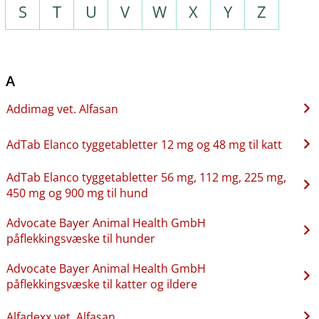
S
T
U
V
W
X
Y
Z
A
Addimag vet. Alfasan
AdTab Elanco tyggetabletter 12 mg og 48 mg til katt
AdTab Elanco tyggetabletter 56 mg, 112 mg, 225 mg,
450 mg og 900 mg til hund
Advocate Bayer Animal Health GmbH
påflekkingsvæske til hunder
Advocate Bayer Animal Health GmbH
påflekkingsvæske til katter og ildere
Alfadexx vet. Alfasan