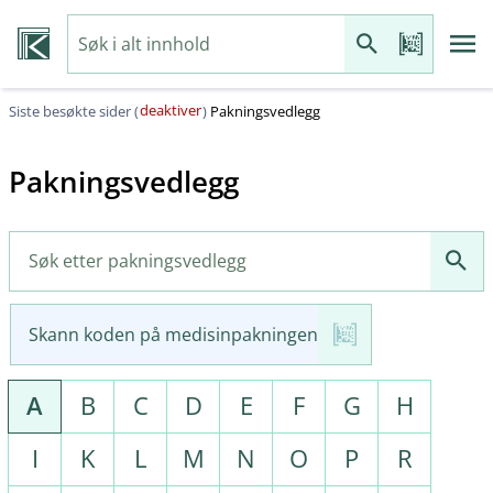
deaktiver
Siste besøkte sider (
)
Pakningsvedlegg
Pakningsvedlegg
Skann koden på medisinpakningen
A
B
C
D
E
F
G
H
I
K
L
M
N
O
P
R