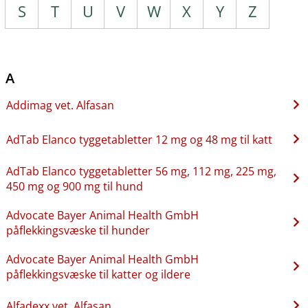
S
T
U
V
W
X
Y
Z
A
Addimag vet. Alfasan
AdTab Elanco tyggetabletter 12 mg og 48 mg til katt
AdTab Elanco tyggetabletter 56 mg, 112 mg, 225 mg,
450 mg og 900 mg til hund
Advocate Bayer Animal Health GmbH
påflekkingsvæske til hunder
Advocate Bayer Animal Health GmbH
påflekkingsvæske til katter og ildere
Alfadexx vet. Alfasan