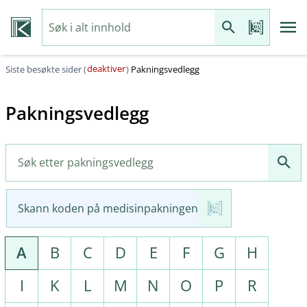
deaktiver
Siste besøkte sider (
)
Pakningsvedlegg
Pakningsvedlegg
Skann koden på medisinpakningen
A
B
C
D
E
F
G
H
I
K
L
M
N
O
P
R