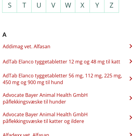
S
T
U
V
W
X
Y
Z
A
Addimag vet. Alfasan
AdTab Elanco tyggetabletter 12 mg og 48 mg til katt
AdTab Elanco tyggetabletter 56 mg, 112 mg, 225 mg,
450 mg og 900 mg til hund
Advocate Bayer Animal Health GmbH
påflekkingsvæske til hunder
Advocate Bayer Animal Health GmbH
påflekkingsvæske til katter og ildere
Alfadexx vet. Alfasan