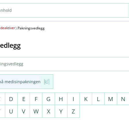
deaktiver
(
)
Pakningsvedlegg
edlegg
på medisinpakningen
C
D
E
F
G
H
I
K
L
M
N
T
U
V
W
X
Y
Z