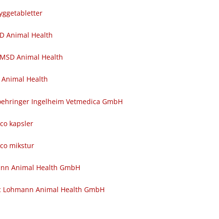
yggetabletter
SD Animal Health
 MSD Animal Health
 Animal Health
 Boehringer Ingelheim Vetmedica GmbH
nco kapsler
nco mikstur
ann Animal Health GmbH
c Lohmann Animal Health GmbH