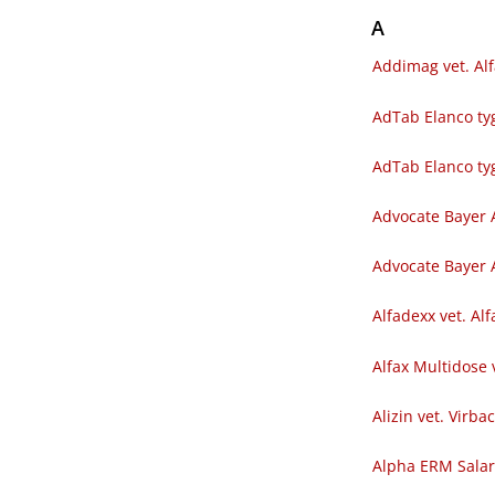
A
Addimag vet. Al
AdTab Elanco tyg
AdTab Elanco ty
Advocate Bayer 
Advocate Bayer A
Alfadexx vet. Al
Alfax Multidose 
Alizin vet. Virba
Alpha ERM Sala