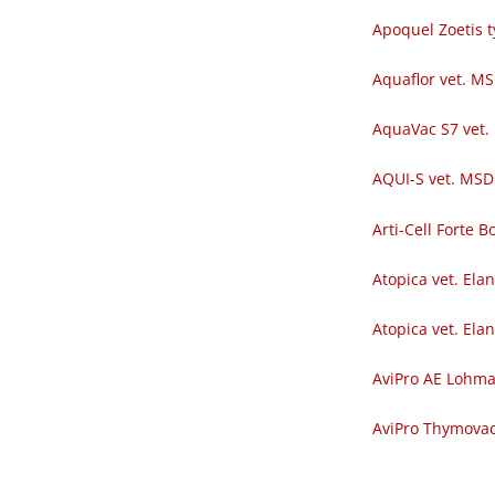
Apoquel Zoetis t
Aquaflor vet. M
AquaVac S7 vet.
AQUI-S vet. MSD
Arti-Cell Forte
Atopica vet. Ela
Atopica vet. Ela
AviPro AE Lohm
AviPro Thymova