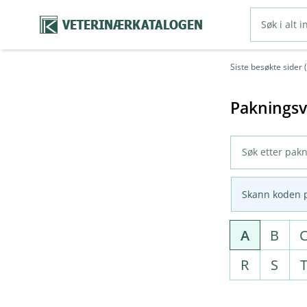
VETERINÆRKATALOGEN
Siste besøkte sider 
Pakningsv
Skann koden 
A
B
R
S