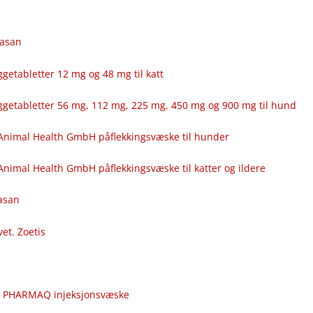
fasan
getabletter 12 mg og 48 mg til katt
ggetabletter 56 mg, 112 mg, 225 mg, 450 mg og 900 mg til hund
Animal Health GmbH påflekkingsvæske til hunder
nimal Health GmbH påflekkingsvæske til katter og ildere
fasan
vet. Zoetis
c
r PHARMAQ injeksjonsvæske