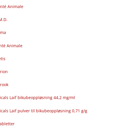
anté Animale
.M.D.
rma
nté Animale
tis
rion
brook
icals Laif bikubeoppløsning 44,2 mg/ml
cals Laif pulver til bikubeoppløsning 0,71 g/g
abletter