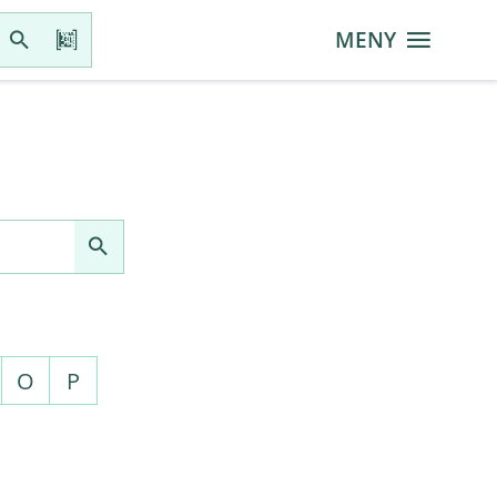
MENY
O
P