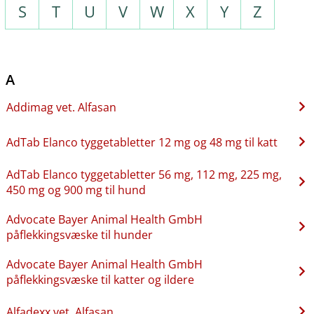
S
T
U
V
W
X
Y
Z
A
Addimag vet. Alfasan
AdTab Elanco tyggetabletter 12 mg og 48 mg til katt
AdTab Elanco tyggetabletter 56 mg, 112 mg, 225 mg,
450 mg og 900 mg til hund
Advocate Bayer Animal Health GmbH
påflekkingsvæske til hunder
Advocate Bayer Animal Health GmbH
påflekkingsvæske til katter og ildere
Alfadexx vet. Alfasan