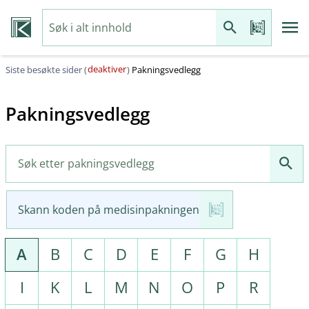
deaktiver
Siste besøkte sider (
)
Pakningsvedlegg
Pakningsvedlegg
Skann koden på medisinpakningen
A
B
C
D
E
F
G
H
I
K
L
M
N
O
P
R