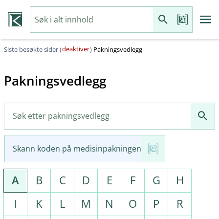
deaktiver
Siste besøkte sider (
)
Pakningsvedlegg
Pakningsvedlegg
Skann koden på medisinpakningen
A
B
C
D
E
F
G
H
I
K
L
M
N
O
P
R