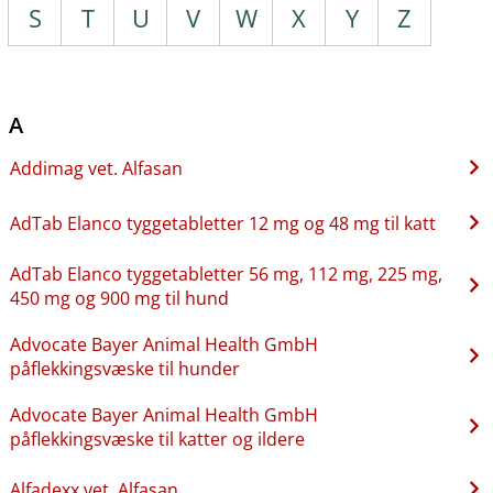
S
T
U
V
W
X
Y
Z
A
Addimag vet. Alfasan
AdTab Elanco tyggetabletter 12 mg og 48 mg til katt
AdTab Elanco tyggetabletter 56 mg, 112 mg, 225 mg,
450 mg og 900 mg til hund
Advocate Bayer Animal Health GmbH
påflekkingsvæske til hunder
Advocate Bayer Animal Health GmbH
påflekkingsvæske til katter og ildere
Alfadexx vet. Alfasan