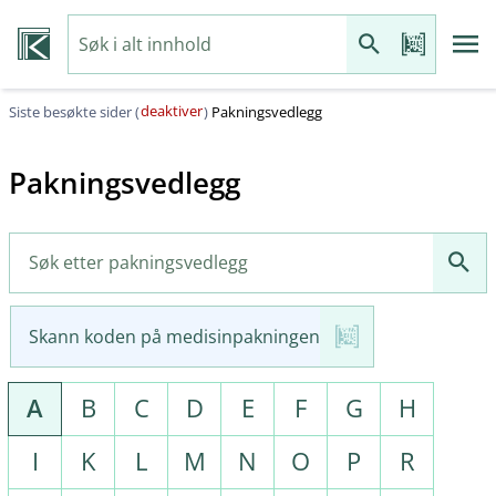
deaktiver
Siste besøkte sider (
)
Pakningsvedlegg
Pakningsvedlegg
Skann koden på medisinpakningen
A
B
C
D
E
F
G
H
I
K
L
M
N
O
P
R