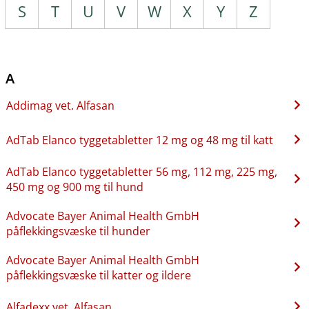
S
T
U
V
W
X
Y
Z
A
Addimag vet. Alfasan
AdTab Elanco tyggetabletter 12 mg og 48 mg til katt
AdTab Elanco tyggetabletter 56 mg, 112 mg, 225 mg,
450 mg og 900 mg til hund
Advocate Bayer Animal Health GmbH
påflekkingsvæske til hunder
Advocate Bayer Animal Health GmbH
påflekkingsvæske til katter og ildere
Alfadexx vet. Alfasan