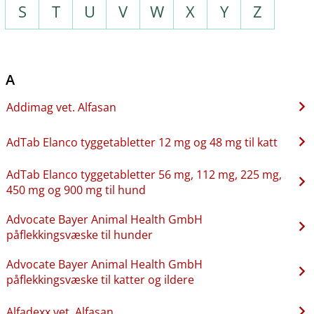
S
T
U
V
W
X
Y
Z
A
Addimag vet. Alfasan
AdTab Elanco tyggetabletter 12 mg og 48 mg til katt
AdTab Elanco tyggetabletter 56 mg, 112 mg, 225 mg,
450 mg og 900 mg til hund
Advocate Bayer Animal Health GmbH
påflekkingsvæske til hunder
Advocate Bayer Animal Health GmbH
påflekkingsvæske til katter og ildere
Alfadexx vet. Alfasan