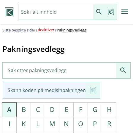
deaktiver
Siste besøkte sider (
)
Pakningsvedlegg
Pakningsvedlegg
Skann koden på medisinpakningen
A
B
C
D
E
F
G
H
I
K
L
M
N
O
P
R