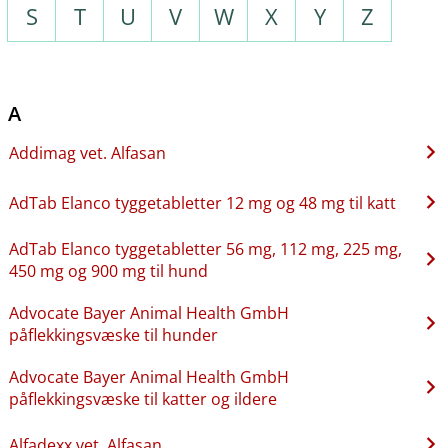
S
T
U
V
W
X
Y
Z
A
Addimag vet. Alfasan
AdTab Elanco tyggetabletter 12 mg og 48 mg til katt
AdTab Elanco tyggetabletter 56 mg, 112 mg, 225 mg,
450 mg og 900 mg til hund
Advocate Bayer Animal Health GmbH
påflekkingsvæske til hunder
Advocate Bayer Animal Health GmbH
påflekkingsvæske til katter og ildere
Alfadexx vet. Alfasan