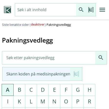
deaktiver
Siste besøkte sider (
)
Pakningsvedlegg
Pakningsvedlegg
Skann koden på medisinpakningen
A
B
C
D
E
F
G
H
I
K
L
M
N
O
P
R