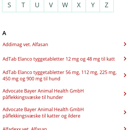
S
T
U
V
W
X
Y
Z
A
Addimag vet. Alfasan
AdTab Elanco tyggetabletter 12 mg og 48 mg til katt
AdTab Elanco tyggetabletter 56 mg, 112 mg, 225 mg,
450 mg og 900 mg til hund
Advocate Bayer Animal Health GmbH
påflekkingsvæske til hunder
Advocate Bayer Animal Health GmbH
påflekkingsvæske til katter og ildere
Alfadexx vet. Alfasan