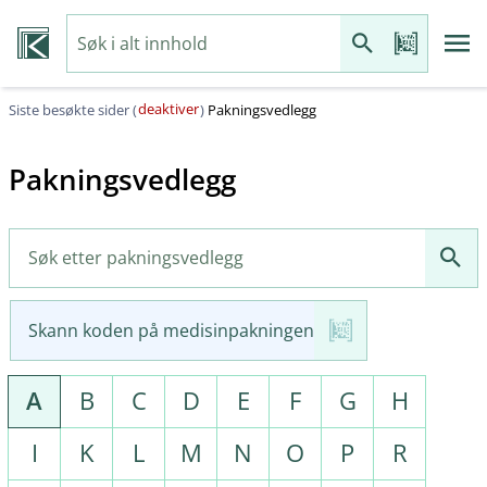
deaktiver
Siste besøkte sider (
)
Pakningsvedlegg
Pakningsvedlegg
Skann koden på medisinpakningen
A
B
C
D
E
F
G
H
I
K
L
M
N
O
P
R