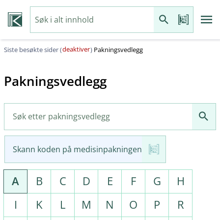
deaktiver
Siste besøkte sider (
)
Pakningsvedlegg
Pakningsvedlegg
Skann koden på medisinpakningen
A
B
C
D
E
F
G
H
I
K
L
M
N
O
P
R