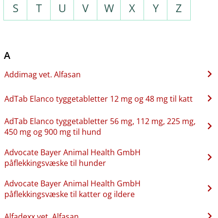
S
T
U
V
W
X
Y
Z
A
Addimag vet. Alfasan
AdTab Elanco tyggetabletter 12 mg og 48 mg til katt
AdTab Elanco tyggetabletter 56 mg, 112 mg, 225 mg,
450 mg og 900 mg til hund
Advocate Bayer Animal Health GmbH
påflekkingsvæske til hunder
Advocate Bayer Animal Health GmbH
påflekkingsvæske til katter og ildere
Alfadexx vet. Alfasan