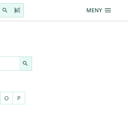
MENY
O
P