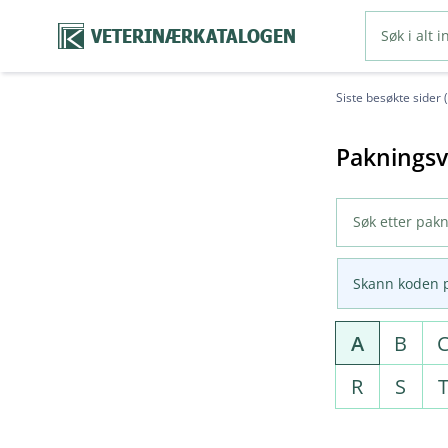
VETERINÆRKATALOGEN
Siste besøkte sider 
Pakningsv
Skann koden 
A
B
R
S