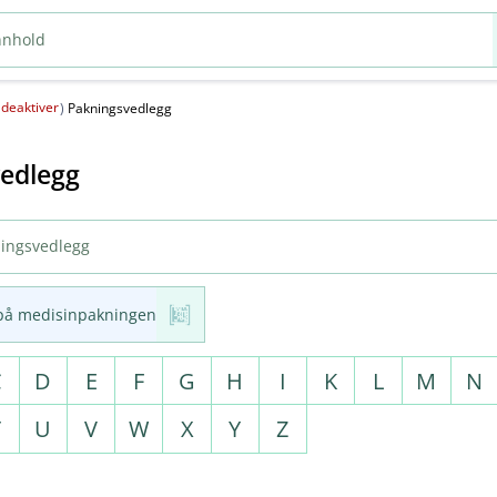
deaktiver
(
)
Pakningsvedlegg
edlegg
på medisinpakningen
C
D
E
F
G
H
I
K
L
M
N
T
U
V
W
X
Y
Z