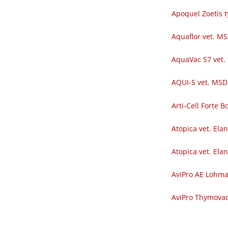
Apoquel Zoetis t
Aquaflor vet. M
AquaVac S7 vet.
AQUI-S vet. MSD
Arti-Cell Forte
Atopica vet. Ela
Atopica vet. Ela
AviPro AE Lohm
AviPro Thymova