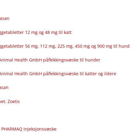
fasan
getabletter 12 mg og 48 mg til katt
ggetabletter 56 mg, 112 mg, 225 mg, 450 mg og 900 mg til hund
Animal Health GmbH påflekkingsvæske til hunder
nimal Health GmbH påflekkingsvæske til katter og ildere
fasan
vet. Zoetis
c
r PHARMAQ injeksjonsvæske