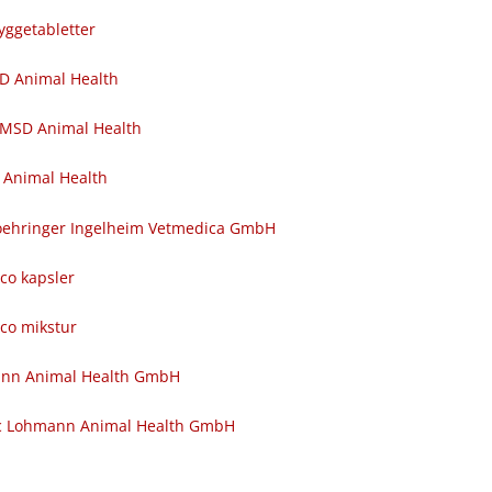
yggetabletter
SD Animal Health
 MSD Animal Health
 Animal Health
 Boehringer Ingelheim Vetmedica GmbH
nco kapsler
nco mikstur
ann Animal Health GmbH
c Lohmann Animal Health GmbH