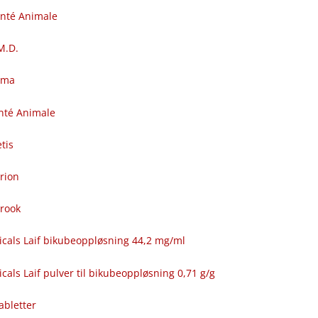
anté Animale
.M.D.
rma
nté Animale
tis
rion
brook
icals Laif bikubeoppløsning 44,2 mg/ml
cals Laif pulver til bikubeoppløsning 0,71 g/g
abletter