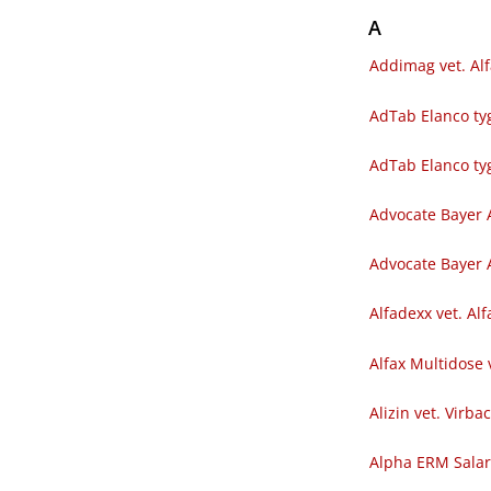
A
Addimag vet. Al
AdTab Elanco tyg
AdTab Elanco ty
Advocate Bayer 
Advocate Bayer A
Alfadexx vet. Al
Alfax Multidose 
Alizin vet. Virba
Alpha ERM Sala