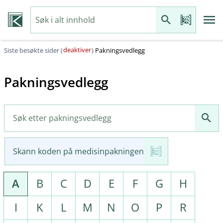
deaktiver
Siste besøkte sider (
)
Pakningsvedlegg
Pakningsvedlegg
Skann koden på medisinpakningen
A
B
C
D
E
F
G
H
I
K
L
M
N
O
P
R