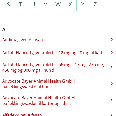
S
T
U
V
W
X
Y
Z
A
Addimag vet. Alfasan
AdTab Elanco tyggetabletter 12 mg og 48 mg til katt
AdTab Elanco tyggetabletter 56 mg, 112 mg, 225 mg,
450 mg og 900 mg til hund
Advocate Bayer Animal Health GmbH
påflekkingsvæske til hunder
Advocate Bayer Animal Health GmbH
påflekkingsvæske til katter og ildere
Alfadexx vet. Alfasan