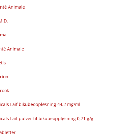
anté Animale
.M.D.
rma
nté Animale
tis
rion
brook
icals Laif bikubeoppløsning 44,2 mg/ml
cals Laif pulver til bikubeoppløsning 0,71 g/g
abletter