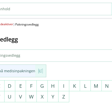
deaktiver
(
)
Pakningsvedlegg
edlegg
på medisinpakningen
C
D
E
F
G
H
I
K
L
M
N
T
U
V
W
X
Y
Z