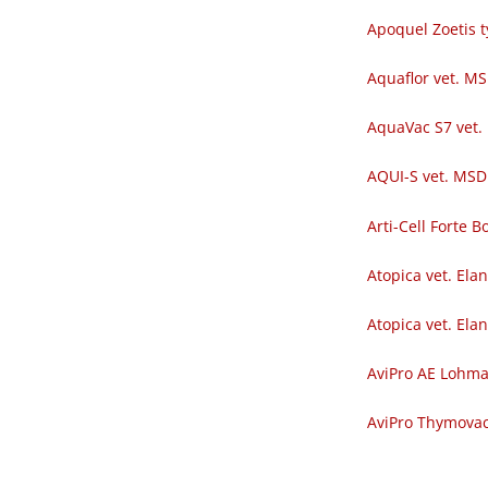
Apoquel Zoetis t
Aquaflor vet. M
AquaVac S7 vet.
AQUI-S vet. MSD
Arti-Cell Forte
Atopica vet. Ela
Atopica vet. Ela
AviPro AE Lohm
AviPro Thymova