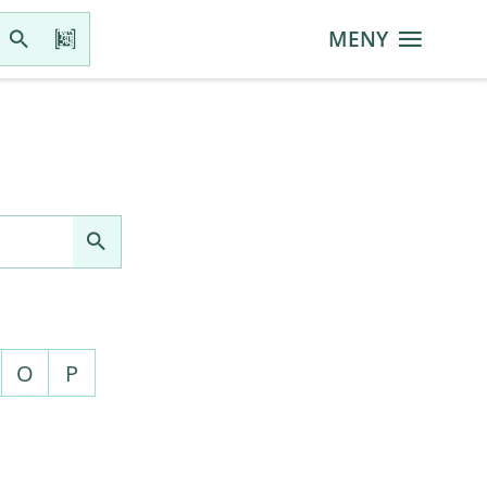
MENY
O
P