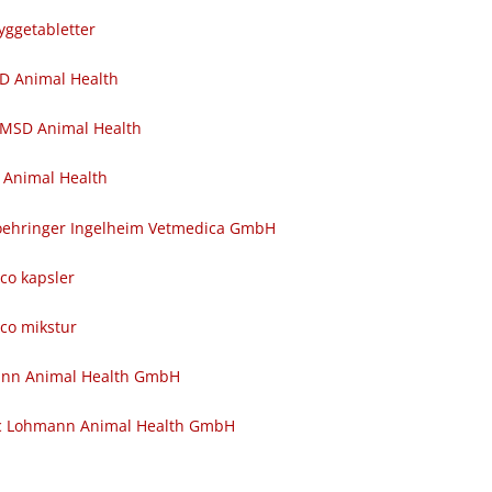
yggetabletter
SD Animal Health
 MSD Animal Health
 Animal Health
 Boehringer Ingelheim Vetmedica GmbH
nco kapsler
nco mikstur
ann Animal Health GmbH
c Lohmann Animal Health GmbH