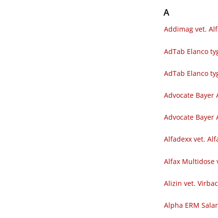
A
Addimag vet. Al
AdTab Elanco tyg
AdTab Elanco ty
Advocate Bayer 
Advocate Bayer A
Alfadexx vet. Al
Alfax Multidose 
Alizin vet. Virba
Alpha ERM Sala