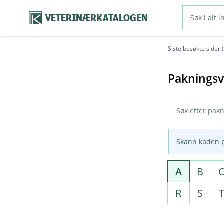
VETERINÆRKATALOGEN
Siste besøkte sider 
Pakningsv
Skann koden 
A
B
R
S