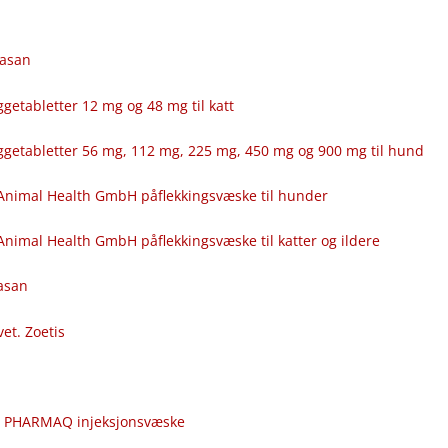
fasan
getabletter 12 mg og 48 mg til katt
ggetabletter 56 mg, 112 mg, 225 mg, 450 mg og 900 mg til hund
Animal Health GmbH påflekkingsvæske til hunder
nimal Health GmbH påflekkingsvæske til katter og ildere
fasan
vet. Zoetis
c
r PHARMAQ injeksjonsvæske