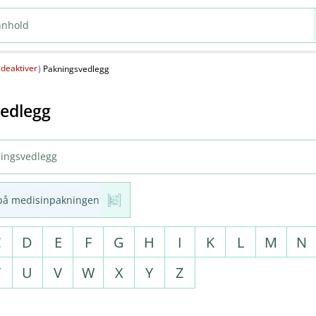
deaktiver
(
)
Pakningsvedlegg
edlegg
på medisinpakningen
C
D
E
F
G
H
I
K
L
M
N
T
U
V
W
X
Y
Z