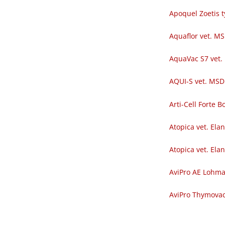
Apoquel Zoetis t
Aquaflor vet. M
AquaVac S7 vet.
AQUI-S vet. MSD
Arti-Cell Forte
Atopica vet. Ela
Atopica vet. Ela
AviPro AE Lohm
AviPro Thymova