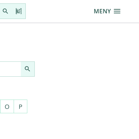
MENY
O
P