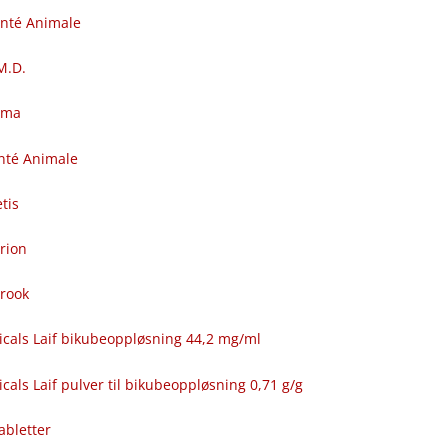
anté Animale
.M.D.
rma
nté Animale
tis
rion
brook
icals Laif bikubeoppløsning 44,2 mg/ml
cals Laif pulver til bikubeoppløsning 0,71 g/g
abletter