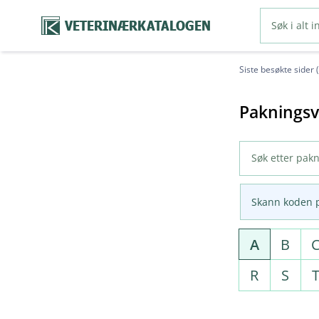
VETERINÆRKATALOGEN
Siste besøkte sider 
Pakningsv
Skann koden 
A
B
R
S