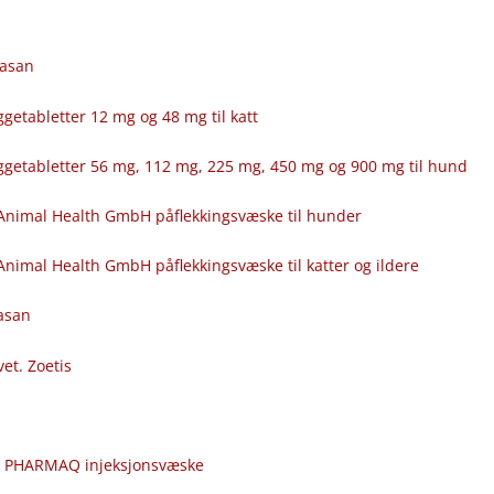
fasan
getabletter 12 mg og 48 mg til katt
ggetabletter 56 mg, 112 mg, 225 mg, 450 mg og 900 mg til hund
Animal Health GmbH påflekkingsvæske til hunder
nimal Health GmbH påflekkingsvæske til katter og ildere
fasan
vet. Zoetis
c
r PHARMAQ injeksjonsvæske