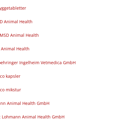
yggetabletter
SD Animal Health
 MSD Animal Health
 Animal Health
 Boehringer Ingelheim Vetmedica GmbH
nco kapsler
nco mikstur
ann Animal Health GmbH
c Lohmann Animal Health GmbH