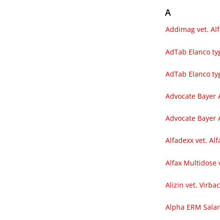
A
Addimag vet. Al
AdTab Elanco tyg
AdTab Elanco ty
Advocate Bayer 
Advocate Bayer A
Alfadexx vet. Al
Alfax Multidose 
Alizin vet. Virba
Alpha ERM Sala