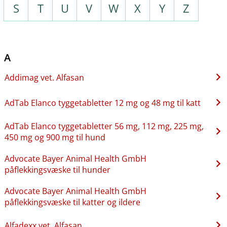
S
T
U
V
W
X
Y
Z
A
Addimag vet. Alfasan
AdTab Elanco tyggetabletter 12 mg og 48 mg til katt
AdTab Elanco tyggetabletter 56 mg, 112 mg, 225 mg,
450 mg og 900 mg til hund
Advocate Bayer Animal Health GmbH
påflekkingsvæske til hunder
Advocate Bayer Animal Health GmbH
påflekkingsvæske til katter og ildere
Alfadexx vet. Alfasan