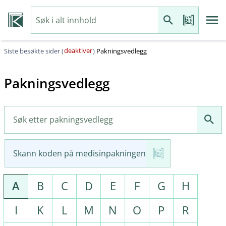
deaktiver
Siste besøkte sider (
)
Pakningsvedlegg
Pakningsvedlegg
Skann koden på medisinpakningen
A
B
C
D
E
F
G
H
I
K
L
M
N
O
P
R