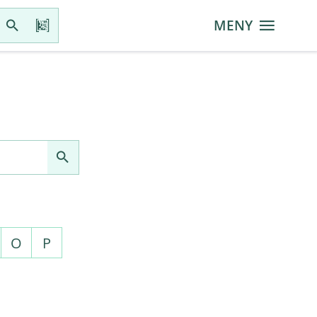
MENY
O
P