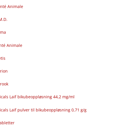
anté Animale
.M.D.
rma
nté Animale
tis
rion
brook
icals Laif bikubeoppløsning 44,2 mg/ml
cals Laif pulver til bikubeoppløsning 0,71 g/g
abletter