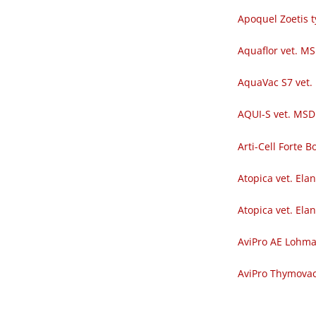
Apoquel Zoetis t
Aquaflor vet. M
AquaVac S7 vet.
AQUI-S vet. MSD
Arti-Cell Forte
Atopica vet. Ela
Atopica vet. Ela
AviPro AE Lohm
AviPro Thymova