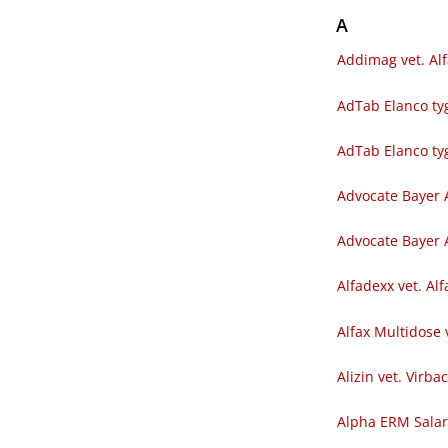
A
Addimag vet. Al
AdTab Elanco tyg
AdTab Elanco ty
Advocate Bayer 
Advocate Bayer A
Alfadexx vet. Al
Alfax Multidose 
Alizin vet. Virba
Alpha ERM Sala