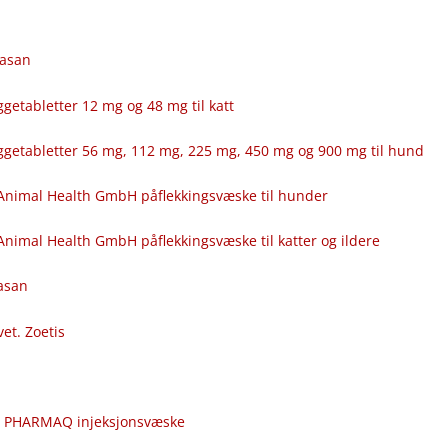
fasan
getabletter 12 mg og 48 mg til katt
ggetabletter 56 mg, 112 mg, 225 mg, 450 mg og 900 mg til hund
Animal Health GmbH påflekkingsvæske til hunder
nimal Health GmbH påflekkingsvæske til katter og ildere
fasan
vet. Zoetis
c
r PHARMAQ injeksjonsvæske