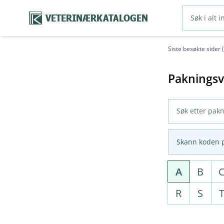
VETERINÆRKATALOGEN
Siste besøkte sider 
Pakningsv
Skann koden 
A
B
R
S