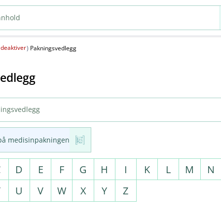
deaktiver
(
)
Pakningsvedlegg
edlegg
på medisinpakningen
C
D
E
F
G
H
I
K
L
M
N
T
U
V
W
X
Y
Z