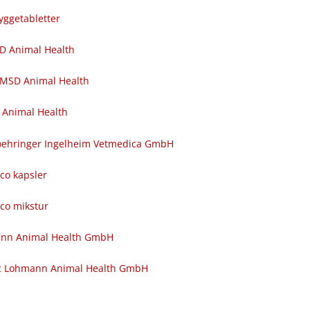
yggetabletter
SD Animal Health
 MSD Animal Health
 Animal Health
 Boehringer Ingelheim Vetmedica GmbH
nco kapsler
nco mikstur
ann Animal Health GmbH
c Lohmann Animal Health GmbH