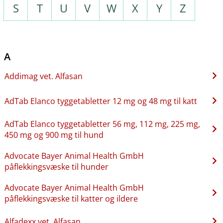
S
T
U
V
W
X
Y
Z
A
Addimag vet. Alfasan
AdTab Elanco tyggetabletter 12 mg og 48 mg til katt
AdTab Elanco tyggetabletter 56 mg, 112 mg, 225 mg,
450 mg og 900 mg til hund
Advocate Bayer Animal Health GmbH
påflekkingsvæske til hunder
Advocate Bayer Animal Health GmbH
påflekkingsvæske til katter og ildere
Alfadexx vet. Alfasan