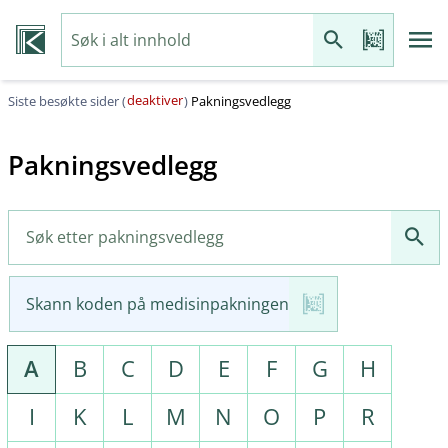
deaktiver
Siste besøkte sider (
)
Pakningsvedlegg
Pakningsvedlegg
Skann koden på medisinpakningen
A
B
C
D
E
F
G
H
I
K
L
M
N
O
P
R