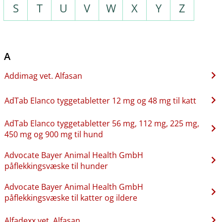
S
T
U
V
W
X
Y
Z
A
Addimag vet. Alfasan
AdTab Elanco tyggetabletter 12 mg og 48 mg til katt
AdTab Elanco tyggetabletter 56 mg, 112 mg, 225 mg,
450 mg og 900 mg til hund
Advocate Bayer Animal Health GmbH
påflekkingsvæske til hunder
Advocate Bayer Animal Health GmbH
påflekkingsvæske til katter og ildere
Alfadexx vet. Alfasan