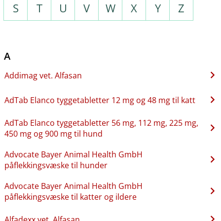
S
T
U
V
W
X
Y
Z
A
Addimag vet. Alfasan
AdTab Elanco tyggetabletter 12 mg og 48 mg til katt
AdTab Elanco tyggetabletter 56 mg, 112 mg, 225 mg,
450 mg og 900 mg til hund
Advocate Bayer Animal Health GmbH
påflekkingsvæske til hunder
Advocate Bayer Animal Health GmbH
påflekkingsvæske til katter og ildere
Alfadexx vet. Alfasan