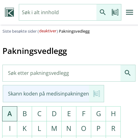
deaktiver
Siste besøkte sider (
)
Pakningsvedlegg
Pakningsvedlegg
Skann koden på medisinpakningen
A
B
C
D
E
F
G
H
I
K
L
M
N
O
P
R