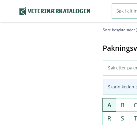
VETERINÆRKATALOGEN
Siste besøkte sider 
Pakningsv
Skann koden 
A
B
R
S