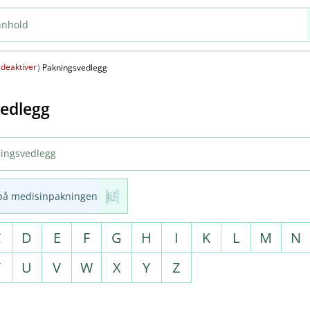
deaktiver
(
)
Pakningsvedlegg
edlegg
på medisinpakningen
C
D
E
F
G
H
I
K
L
M
N
T
U
V
W
X
Y
Z