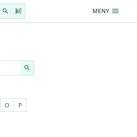
MENY
O
P