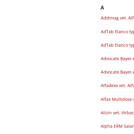
A
Addimag vet. Al
AdTab Elanco tyg
AdTab Elanco ty
Advocate Bayer 
Advocate Bayer A
Alfadexx vet. Al
Alfax Multidose 
Alizin vet. Virba
Alpha ERM Sala