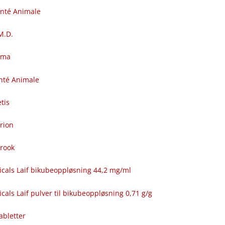
anté Animale
.M.D.
rma
nté Animale
tis
rion
brook
icals Laif bikubeoppløsning 44,2 mg/ml
cals Laif pulver til bikubeoppløsning 0,71 g/g
abletter