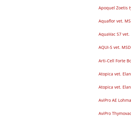
Apoquel Zoetis t
Aquaflor vet. M
AquaVac S7 vet.
AQUI-S vet. MSD
Arti-Cell Forte
Atopica vet. Ela
Atopica vet. Ela
AviPro AE Lohm
AviPro Thymova