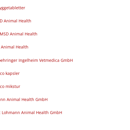
yggetabletter
SD Animal Health
 MSD Animal Health
 Animal Health
 Boehringer Ingelheim Vetmedica GmbH
nco kapsler
nco mikstur
ann Animal Health GmbH
c Lohmann Animal Health GmbH