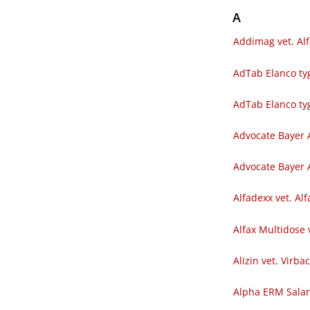
A
Addimag vet. Al
AdTab Elanco tyg
AdTab Elanco ty
Advocate Bayer 
Advocate Bayer A
Alfadexx vet. Al
Alfax Multidose 
Alizin vet. Virba
Alpha ERM Sala