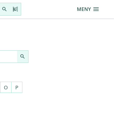
MENY
O
P