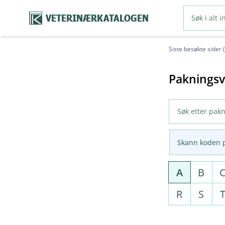
VETERINÆRKATALOGEN
Siste besøkte sider 
Pakningsv
Skann koden 
A
B
R
S