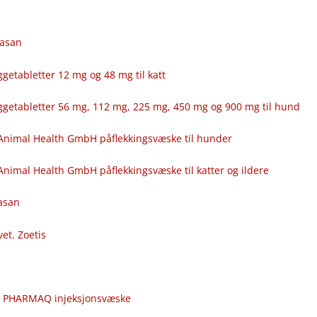
fasan
getabletter 12 mg og 48 mg til katt
ggetabletter 56 mg, 112 mg, 225 mg, 450 mg og 900 mg til hund
Animal Health GmbH påflekkingsvæske til hunder
nimal Health GmbH påflekkingsvæske til katter og ildere
fasan
vet. Zoetis
c
r PHARMAQ injeksjonsvæske