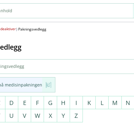
deaktiver
(
)
Pakningsvedlegg
edlegg
på medisinpakningen
C
D
E
F
G
H
I
K
L
M
N
T
U
V
W
X
Y
Z