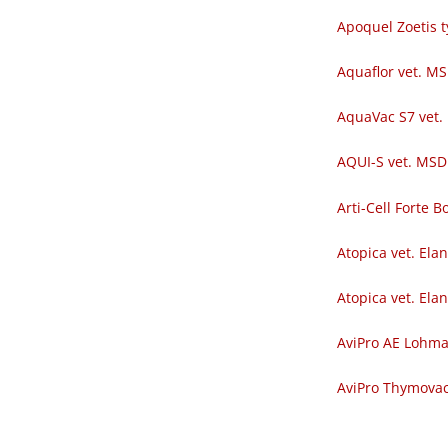
Apoquel Zoetis t
Aquaflor vet. M
AquaVac S7 vet.
AQUI-S vet. MSD
Arti-Cell Forte
Atopica vet. Ela
Atopica vet. Ela
AviPro AE Lohm
AviPro Thymova