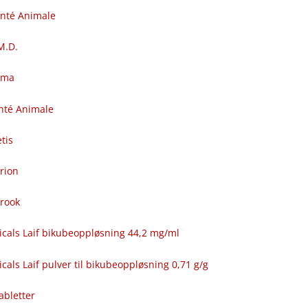
anté Animale
.M.D.
rma
nté Animale
tis
rion
brook
icals Laif bikubeoppløsning 44,2 mg/ml
cals Laif pulver til bikubeoppløsning 0,71 g/g
abletter