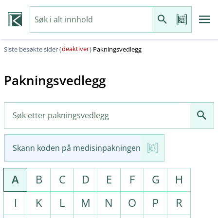
deaktiver
Siste besøkte sider (
)
Pakningsvedlegg
Pakningsvedlegg
Skann koden på medisinpakningen
A
B
C
D
E
F
G
H
I
K
L
M
N
O
P
R