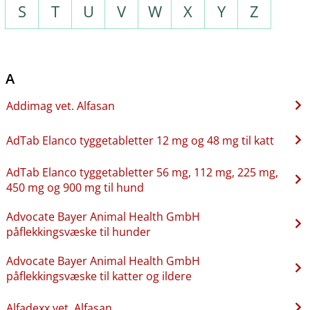
S
T
U
V
W
X
Y
Z
A
Addimag vet. Alfasan
AdTab Elanco tyggetabletter 12 mg og 48 mg til katt
AdTab Elanco tyggetabletter 56 mg, 112 mg, 225 mg,
450 mg og 900 mg til hund
Advocate Bayer Animal Health GmbH
påflekkingsvæske til hunder
Advocate Bayer Animal Health GmbH
påflekkingsvæske til katter og ildere
Alfadexx vet. Alfasan