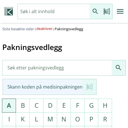
deaktiver
Siste besøkte sider (
)
Pakningsvedlegg
Pakningsvedlegg
Skann koden på medisinpakningen
A
B
C
D
E
F
G
H
I
K
L
M
N
O
P
R