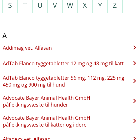
S
T
U
V
W
X
Y
Z
A
Addimag vet. Alfasan
AdTab Elanco tyggetabletter 12 mg og 48 mg til katt
AdTab Elanco tyggetabletter 56 mg, 112 mg, 225 mg,
450 mg og 900 mg til hund
Advocate Bayer Animal Health GmbH
påflekkingsvæske til hunder
Advocate Bayer Animal Health GmbH
påflekkingsvæske til katter og ildere
Alfadexx vet. Alfasan