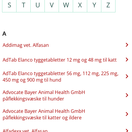
S
T
U
V
W
X
Y
Z
A
Addimag vet. Alfasan
AdTab Elanco tyggetabletter 12 mg og 48 mg til katt
AdTab Elanco tyggetabletter 56 mg, 112 mg, 225 mg,
450 mg og 900 mg til hund
Advocate Bayer Animal Health GmbH
påflekkingsvæske til hunder
Advocate Bayer Animal Health GmbH
påflekkingsvæske til katter og ildere
Alfadexx vet. Alfasan