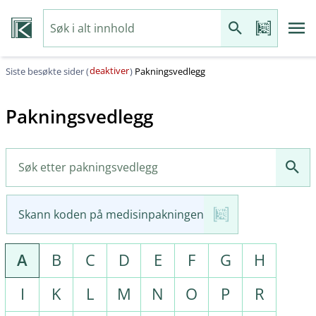
deaktiver
Siste besøkte sider (
)
Pakningsvedlegg
Pakningsvedlegg
Skann koden på medisinpakningen
A
B
C
D
E
F
G
H
I
K
L
M
N
O
P
R