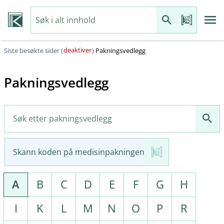
deaktiver
Siste besøkte sider (
)
Pakningsvedlegg
Pakningsvedlegg
Skann koden på medisinpakningen
A
B
C
D
E
F
G
H
I
K
L
M
N
O
P
R