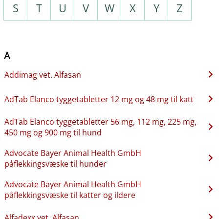
S
T
U
V
W
X
Y
Z
A
Addimag vet. Alfasan
AdTab Elanco tyggetabletter 12 mg og 48 mg til katt
AdTab Elanco tyggetabletter 56 mg, 112 mg, 225 mg,
450 mg og 900 mg til hund
Advocate Bayer Animal Health GmbH
påflekkingsvæske til hunder
Advocate Bayer Animal Health GmbH
påflekkingsvæske til katter og ildere
Alfadexx vet. Alfasan