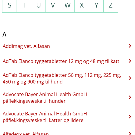
S
T
U
V
W
X
Y
Z
A
Addimag vet. Alfasan
AdTab Elanco tyggetabletter 12 mg og 48 mg til katt
AdTab Elanco tyggetabletter 56 mg, 112 mg, 225 mg,
450 mg og 900 mg til hund
Advocate Bayer Animal Health GmbH
påflekkingsvæske til hunder
Advocate Bayer Animal Health GmbH
påflekkingsvæske til katter og ildere
Alfadexx vet. Alfasan