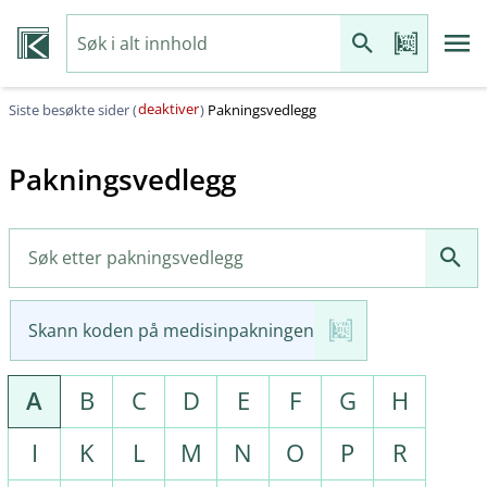
deaktiver
Siste besøkte sider (
)
Pakningsvedlegg
Pakningsvedlegg
Skann koden på medisinpakningen
A
B
C
D
E
F
G
H
I
K
L
M
N
O
P
R