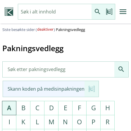
deaktiver
Siste besøkte sider (
)
Pakningsvedlegg
Pakningsvedlegg
Skann koden på medisinpakningen
A
B
C
D
E
F
G
H
I
K
L
M
N
O
P
R