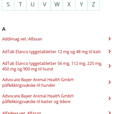
S
T
U
V
W
X
Y
Z
A
Addimag vet. Alfasan
AdTab Elanco tyggetabletter 12 mg og 48 mg til katt
AdTab Elanco tyggetabletter 56 mg, 112 mg, 225 mg,
450 mg og 900 mg til hund
Advocate Bayer Animal Health GmbH
påflekkingsvæske til hunder
Advocate Bayer Animal Health GmbH
påflekkingsvæske til katter og ildere
Alfadexx vet. Alfasan