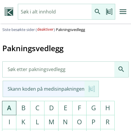
deaktiver
Siste besøkte sider (
)
Pakningsvedlegg
Pakningsvedlegg
Skann koden på medisinpakningen
A
B
C
D
E
F
G
H
I
K
L
M
N
O
P
R