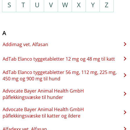
S
T
U
V
W
X
Y
Z
A
Addimag vet. Alfasan
AdTab Elanco tyggetabletter 12 mg og 48 mg til katt
AdTab Elanco tyggetabletter 56 mg, 112 mg, 225 mg,
450 mg og 900 mg til hund
Advocate Bayer Animal Health GmbH
påflekkingsvæske til hunder
Advocate Bayer Animal Health GmbH
påflekkingsvæske til katter og ildere
Alfadexx vet. Alfasan