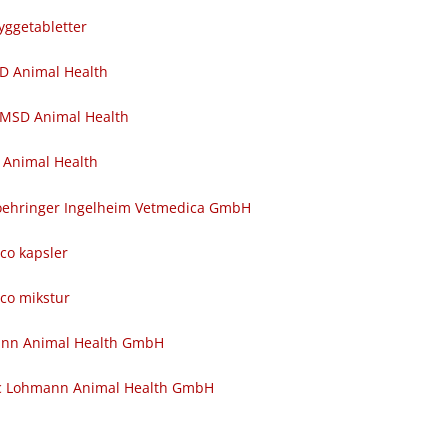
yggetabletter
SD Animal Health
 MSD Animal Health
 Animal Health
 Boehringer Ingelheim Vetmedica GmbH
nco kapsler
nco mikstur
ann Animal Health GmbH
c Lohmann Animal Health GmbH