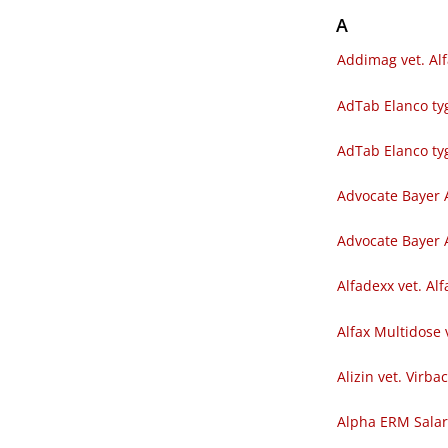
A
Addimag vet. Al
AdTab Elanco tyg
AdTab Elanco ty
Advocate Bayer 
Advocate Bayer A
Alfadexx vet. Al
Alfax Multidose 
Alizin vet. Virba
Alpha ERM Sala