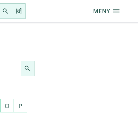
MENY
O
P