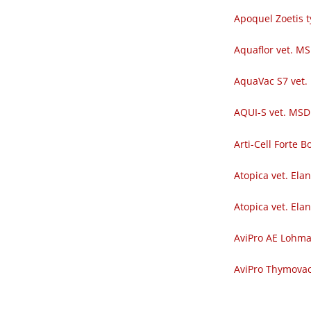
Apoquel Zoetis t
Aquaflor vet. M
AquaVac S7 vet.
AQUI-S vet. MSD
Arti-Cell Forte
Atopica vet. Ela
Atopica vet. Ela
AviPro AE Lohm
AviPro Thymova