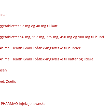
fasan
getabletter 12 mg og 48 mg til katt
ggetabletter 56 mg, 112 mg, 225 mg, 450 mg og 900 mg til hund
Animal Health GmbH påflekkingsvæske til hunder
nimal Health GmbH påflekkingsvæske til katter og ildere
fasan
vet. Zoetis
c
r PHARMAQ injeksjonsvæske