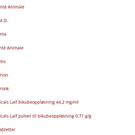
anté Animale
.M.D.
rma
nté Animale
tis
rion
brook
icals Laif bikubeoppløsning 44,2 mg/ml
cals Laif pulver til bikubeoppløsning 0,71 g/g
abletter