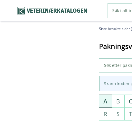
VETERINÆRKATALOGEN
Siste besøkte sider 
Pakningsv
Skann koden 
A
B
R
S