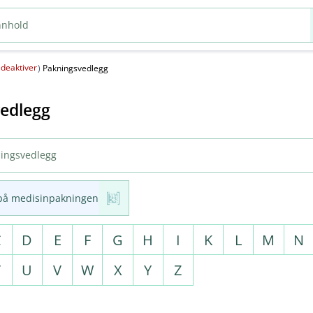
deaktiver
(
)
Pakningsvedlegg
edlegg
på medisinpakningen
C
D
E
F
G
H
I
K
L
M
N
T
U
V
W
X
Y
Z