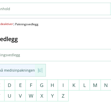
deaktiver
(
)
Pakningsvedlegg
edlegg
på medisinpakningen
C
D
E
F
G
H
I
K
L
M
N
T
U
V
W
X
Y
Z