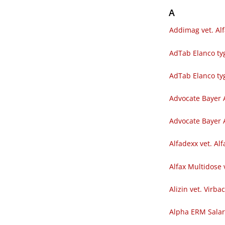
A
Addimag vet. Al
AdTab Elanco tyg
AdTab Elanco ty
Advocate Bayer 
Advocate Bayer A
Alfadexx vet. Al
Alfax Multidose 
Alizin vet. Virba
Alpha ERM Sala