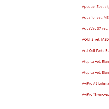
Apoquel Zoetis t
Aquaflor vet. M
AquaVac S7 vet.
AQUI-S vet. MSD
Arti-Cell Forte
Atopica vet. Ela
Atopica vet. Ela
AviPro AE Lohm
AviPro Thymova