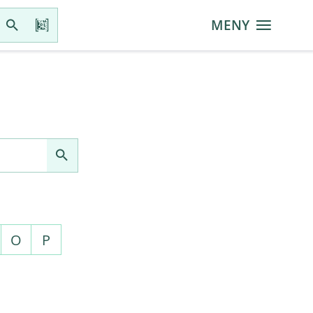
MENY
O
P