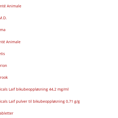
anté Animale
.M.D.
rma
nté Animale
tis
rion
brook
icals Laif bikubeoppløsning 44,2 mg/ml
cals Laif pulver til bikubeoppløsning 0,71 g/g
abletter