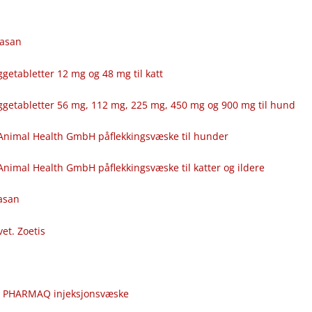
fasan
getabletter 12 mg og 48 mg til katt
ggetabletter 56 mg, 112 mg, 225 mg, 450 mg og 900 mg til hund
Animal Health GmbH påflekkingsvæske til hunder
nimal Health GmbH påflekkingsvæske til katter og ildere
fasan
vet. Zoetis
c
r PHARMAQ injeksjonsvæske