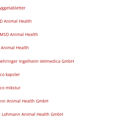
yggetabletter
SD Animal Health
 MSD Animal Health
 Animal Health
 Boehringer Ingelheim Vetmedica GmbH
nco kapsler
nco mikstur
ann Animal Health GmbH
c Lohmann Animal Health GmbH