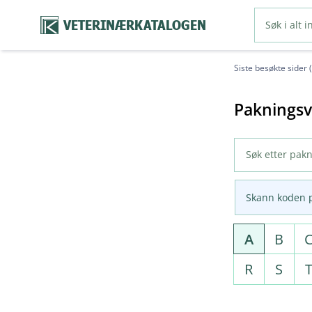
VETERINÆRKATALOGEN
Siste besøkte sider 
Pakningsv
Skann koden 
A
B
R
S