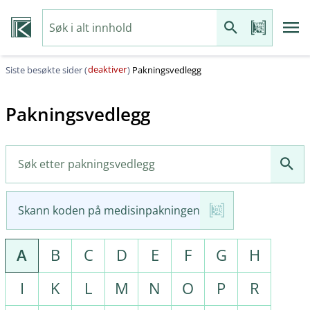
deaktiver
Siste besøkte sider (
)
Pakningsvedlegg
Pakningsvedlegg
Skann koden på medisinpakningen
A
B
C
D
E
F
G
H
I
K
L
M
N
O
P
R