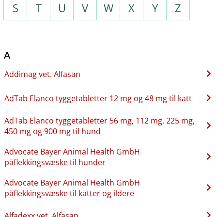
S
T
U
V
W
X
Y
Z
A
Addimag vet. Alfasan
AdTab Elanco tyggetabletter 12 mg og 48 mg til katt
AdTab Elanco tyggetabletter 56 mg, 112 mg, 225 mg,
450 mg og 900 mg til hund
Advocate Bayer Animal Health GmbH
påflekkingsvæske til hunder
Advocate Bayer Animal Health GmbH
påflekkingsvæske til katter og ildere
Alfadexx vet. Alfasan