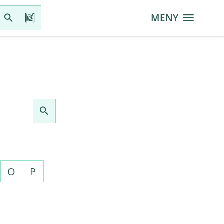
MENY
O
P