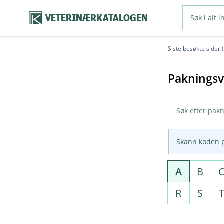
VETERINÆRKATALOGEN
Siste besøkte sider 
Pakningsv
Skann koden 
A
B
R
S