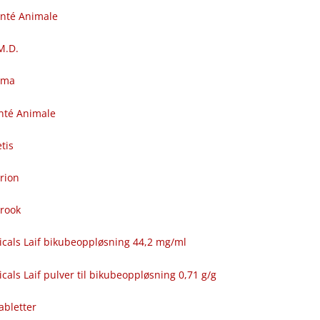
anté Animale
.M.D.
rma
nté Animale
tis
rion
brook
icals Laif bikubeoppløsning 44,2 mg/ml
cals Laif pulver til bikubeoppløsning 0,71 g/g
abletter