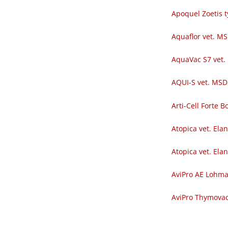
Apoquel Zoetis t
Aquaflor vet. M
AquaVac S7 vet.
AQUI-S vet. MSD
Arti-Cell Forte
Atopica vet. Ela
Atopica vet. Ela
AviPro AE Lohm
AviPro Thymova