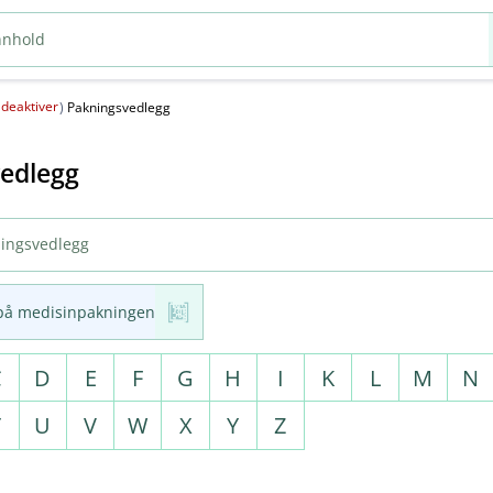
deaktiver
(
)
Pakningsvedlegg
edlegg
på medisinpakningen
C
D
E
F
G
H
I
K
L
M
N
T
U
V
W
X
Y
Z