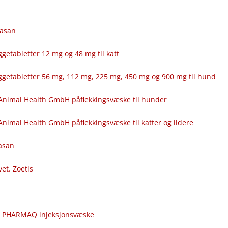
fasan
getabletter 12 mg og 48 mg til katt
ggetabletter 56 mg, 112 mg, 225 mg, 450 mg og 900 mg til hund
Animal Health GmbH påflekkingsvæske til hunder
nimal Health GmbH påflekkingsvæske til katter og ildere
fasan
vet. Zoetis
c
r PHARMAQ injeksjonsvæske