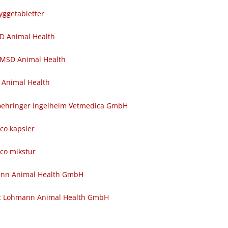
yggetabletter
SD Animal Health
 MSD Animal Health
 Animal Health
 Boehringer Ingelheim Vetmedica GmbH
nco kapsler
nco mikstur
ann Animal Health GmbH
c Lohmann Animal Health GmbH