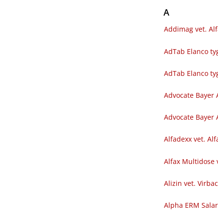
A
Addimag vet. Al
AdTab Elanco tyg
AdTab Elanco ty
Advocate Bayer 
Advocate Bayer A
Alfadexx vet. Al
Alfax Multidose 
Alizin vet. Virba
Alpha ERM Sala